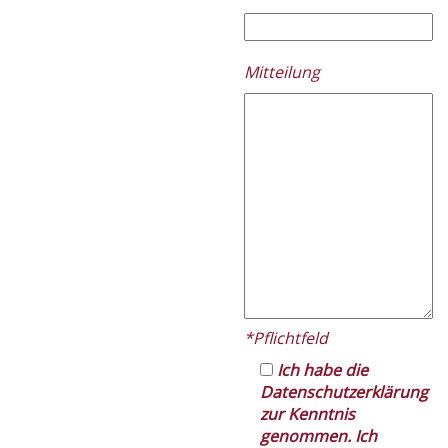
Please
Mitteilung
leave
this
field
empty.
*Pflichtfeld
Ich habe die
Datenschutzerklärung
zur Kenntnis
genommen. Ich