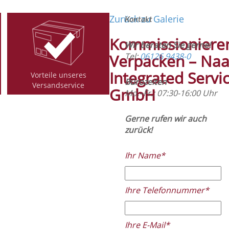
Zurück zu Galerie
Kontakt
Kommissioniere
Wir beraten Sie gerne!
Verpacken – Naa
Tel:
06126 9438-0
Integrated Servi
Vorteile unseres
Bürozeiten
Versandservice
GmbH
Mo.–Fr.: 07:30-16:00 Uhr
Gerne rufen wir auch
zurück!
Ihr Name*
Ihre Telefonnummer*
Ihre E-Mail*