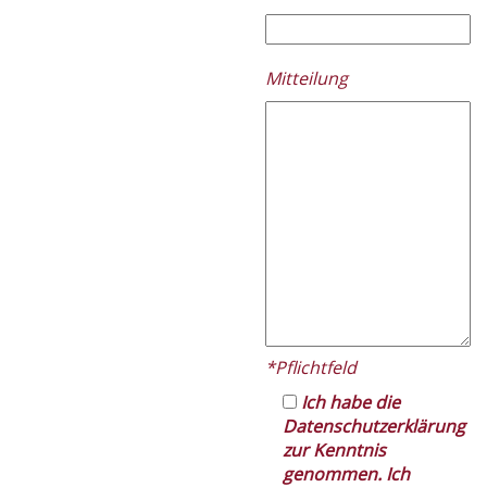
Please
Mitteilung
leave
this
field
empty.
*Pflichtfeld
Ich habe die
Datenschutzerklärung
zur Kenntnis
genommen. Ich